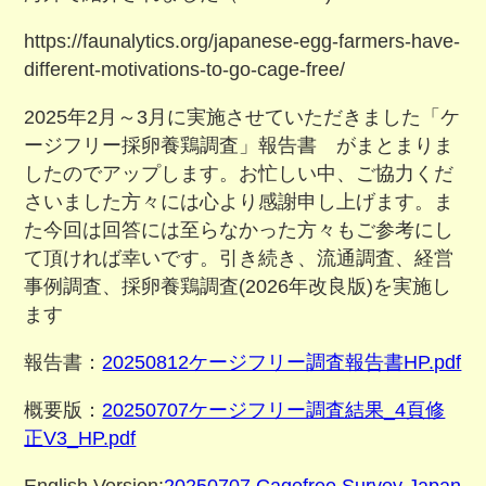
https://faunalytics.org/japanese-egg-farmers-have-
different-motivations-to-go-cage-free/
2025年2月～3月に実施させていただきました「ケ
ージフリー採卵養鶏調査」報告書 がまとまりま
したのでアップします。お忙しい中、ご協力くだ
さいました方々には心より感謝申し上げます。ま
た今回は回答には至らなかった方々もご参考にし
て頂ければ幸いです。引き続き、流通調査、経営
事例調査、採卵養鶏調査(2026年改良版)を実施し
ます
報告書：
20250812ケージフリー調査報告書HP.pdf
概要版：
20250707ケージフリー調査結果_4頁修
正V3_HP.pdf
English Version:
20250707 Cagefree Survey Japan