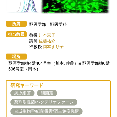
所属
獣医学部 獣医学科
担当教員
教授
川本恵子
講師
佐藤
祐介
准教授
岡本まり子
場所
獣医学部棟4階404号室（川本, 佐藤）& 獣医学部棟6階
606号室（岡本）
研究キーワード
病原細菌
細菌叢
薬剤耐性菌/バクテリオファージ
合成生物学/細菌毒素/宿主免疫機構