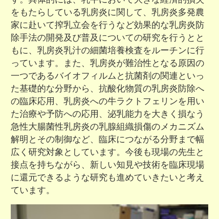
をもたらしている乳房炎に関して、乳房炎多発農
家に赴いて搾乳立会を行うなど効果的な乳房炎防
除手法の開発及び普及についての研究を行うとと
もに、乳房炎乳汁の細菌培養検査をルーチンに行
っています。また、乳房炎が難治性となる原因の
一つであるバイオフィルムと抗菌剤の関連といっ
た基礎的な分野から、抗酸化物質の乳房炎防除へ
の臨床応用、乳房炎への牛ラクトフェリンを用い
た治療や予防への応用、泌乳能力を大きく損なう
急性大腸菌性乳房炎の乳腺組織損傷のメカニズム
解明とその制御など、臨床につながる分野まで幅
広く研究対象としています。今後も現場の先生と
接点を持ちながら、新しい知見や技術を臨床現場
に還元できるような研究も進めていきたいと考え
ています。