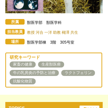
所属
獣医学部 獣医学科
担当教員
教授 河合 一洋
助教 楜澤 共生
場所
獣医学部棟 3階 305号室
研究キーワード
家畜の健康
生産獣医療
牛の乳房炎の予防と治療
ラクトフェリン
抗酸化物質