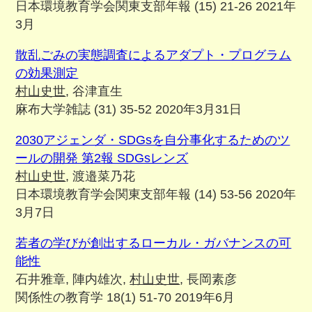
日本環境教育学会関東支部年報 (15) 21-26 2021年
3月
散乱ごみの実態調査によるアダプト・プログラム
の効果測定
村山史世
, 谷津直生
麻布大学雑誌 (31) 35-52 2020年3月31日
2030アジェンダ・SDGsを自分事化するためのツ
ールの開発 第2報 SDGsレンズ
村山史世
, 渡邉菜乃花
日本環境教育学会関東支部年報 (14) 53-56 2020年
3月7日
若者の学びが創出するローカル・ガバナンスの可
能性
石井雅章, 陣内雄次,
村山史世
, 長岡素彦
関係性の教育学 18(1) 51-70 2019年6月