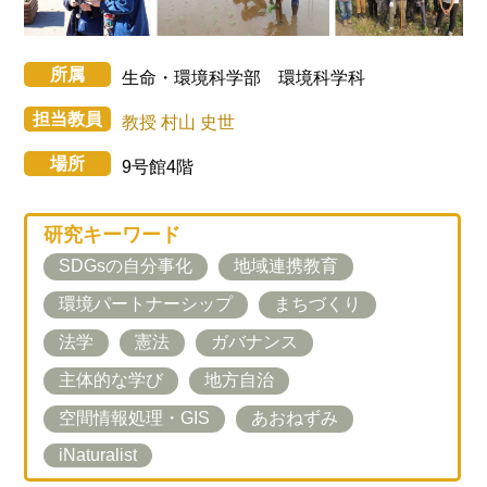
所属
生命・環境科学部 環境科学科
担当教員
教授 村山 史世
場所
9号館4階
研究キーワード
SDGsの自分事化
地域連携教育
環境パートナーシップ
まちづくり
法学
憲法
ガバナンス
主体的な学び
地方自治
空間情報処理・GIS
あおねずみ
iNaturalist