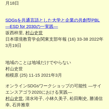
月18日
SDGsを共通言語とした大学と企業の共創型PBL
―ESD for 2030の一実践―
坂西梓里,
村山史世
日本環境教育学会関東支部年報 (16) 33-38 2022年
3月19日
地域のことは地域だけでやらない
村山史世
相模原 (25) 11-15 2021年3月
オンラインSDGsワークショップの可能性 ―サイ
エンスアゴラ2020における実践―
村山史世
, 清水玲子, 小林久美子, 松田剛史, 勝浦信
幸, 石井雅章