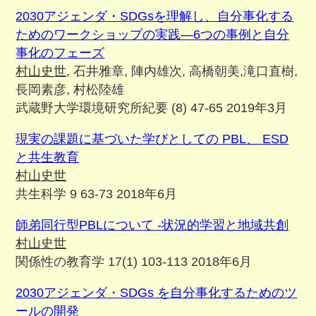
2030アジェンダ・SDGsを理解し、自分事化する
ためのワークショップの実践―6つの事例と自分
事化のフェーズ
村山史世
, 石井雅章, 陣内雄次, 高橋朝美,滝口直樹,
長岡素彦, 村松陸雄
武蔵野大学環境研究所紀要 (8) 47-65 2019年3月
現実の課題に基づいた学びとしての PBL、 ESD
と共生教育
村山史世
共生科学 9 63-73 2018年6月
師弟同行型PBLについて -状況的学習と地域共創
村山史世
関係性の教育学 17(1) 103-113 2018年6月
2030アジェンダ・SDGs を自分事化するためのツ
ールの開発