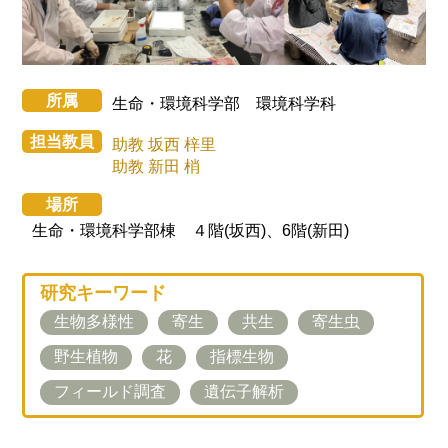
所属
生命・環境科学部 環境科学科
担当教員
助教 坂西 梓里
助教 新田 梢
場所
生命・環境科学部棟 ４階(坂西)、6階(新田)
研究キーワード
生物多様性
寄生
共生
寄生虫
野生植物
花
指標生物
フィールド調査
遺伝子解析