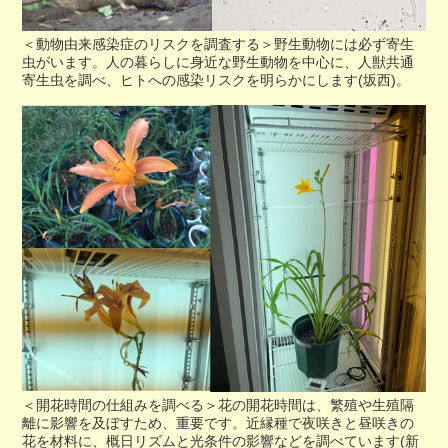
＜動物由来感染症のリスクを調査する＞野生動物には必ず寄生
虫がいます。人の暮らしに身近な野生動物を中心に、人獣共通
寄生虫を調べ、ヒトへの感染リスクを明らかにします(坂西)。
＜開花時間の仕組みを調べる＞花の開花時間は、繁殖や生殖隔
離に影響を及ぼすため、重要です。近縁種で夜咲きと昼咲きの
花を材料に、概日リズムと光条件の影響などを調べています(新