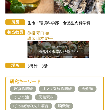
所属
生命・環境科学部 食品生命科学科
担当教員
教授 守口 徹
講師 山本 純平
場所
6号館 3階
研究キーワード
必須脂肪酸
オメガ3系脂肪酸
魚介類
えごま油
天然素材
げっ歯類の人工哺育
脳機能