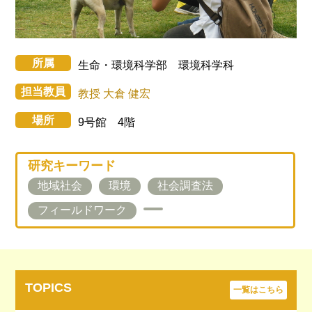
所属
生命・環境科学部 環境科学科
担当教員
教授 大倉 健宏
場所
9号館 4階
研究キーワード
地域社会
環境
社会調査法
フィールドワーク
TOPICS
一覧はこちら